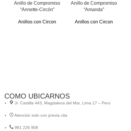
Anillo de Compromiso
Anillo de Compromiso
“Annette-Circón”
“Amanda”
Anillos con Circon
Anillos con Circon
A
An
Ani
COMO UBICARNOS
Jr. Castilla 443, Magdalena del Mar, Lima 17 – Perú
Atención solo con previa cita
981 226 908