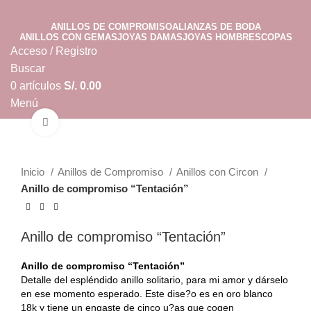
ANILLOS DE COMPROMISO
ALIANZAS DE BODA
ANILLOS CON GEMAS
JOYAS DAMAS
JOYAS HOMBRES
COPAS
Acceso / Registro
Buscar
0
artículos
S/.
0.00
Menú
Clic para ampliar
0
artículos
S/.
0.00
Inicio
Anillos de Compromiso
Anillos con Circon
Anillo de compromiso “Tentación”
Anillo de compromiso “Tentación”
Anillo de compromiso “Tentación”
Detalle del espléndido anillo solitario, para mi amor y dárselo
en ese momento esperado. Este dise?o es en oro blanco
18k y tiene un engaste de cinco u?as que cogen