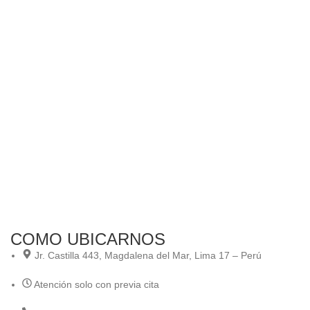
An
Co
“N
Ani
COMO UBICARNOS
Jr. Castilla 443, Magdalena del Mar, Lima 17 – Perú
Atención solo con previa cita