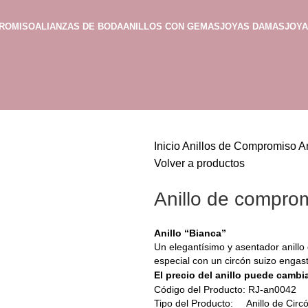
PROMISO
ALIANZAS DE BODA
ANILLOS CON GEMAS
JOYAS DAMAS
JOY
Inicio
Anillos de Compromiso
A
Volver a productos
Anillo de compro
Anillo “Bianca”
Un elegantísimo y asentador anillo
especial con un circón suizo enga
El precio del anillo puede cambia
Código del Producto: RJ-an0042
Tipo del Producto: Anillo de Circ