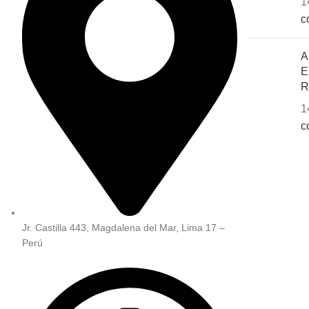
1
c
A
E
R
1
c
Jr. Castilla 443, Magdalena del Mar, Lima 17 –
Perú