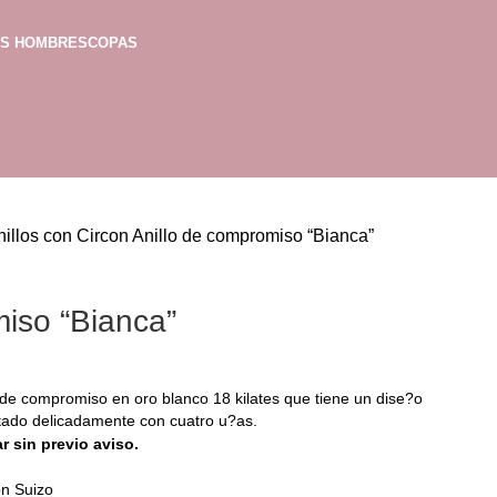
AS HOMBRES
COPAS
nillos con Circon
Anillo de compromiso “Bianca”
miso “Bianca”
 de compromiso en oro blanco 18 kilates que tiene un dise?o
stado delicadamente con cuatro u?as.
r sin previo aviso.
ón Suizo