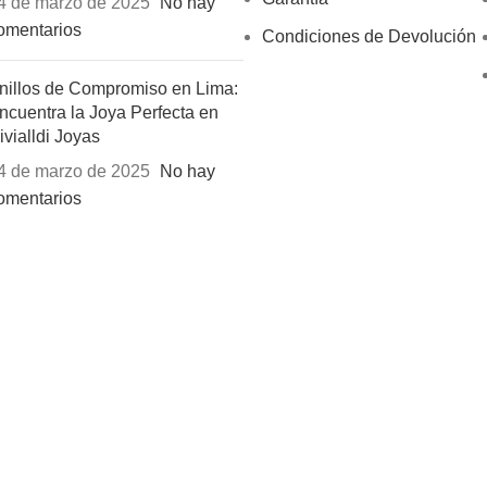
4 de marzo de 2025
No hay
omentarios
Condiciones de Devolución
nillos de Compromiso en Lima:
ncuentra la Joya Perfecta en
ivialldi Joyas
4 de marzo de 2025
No hay
omentarios