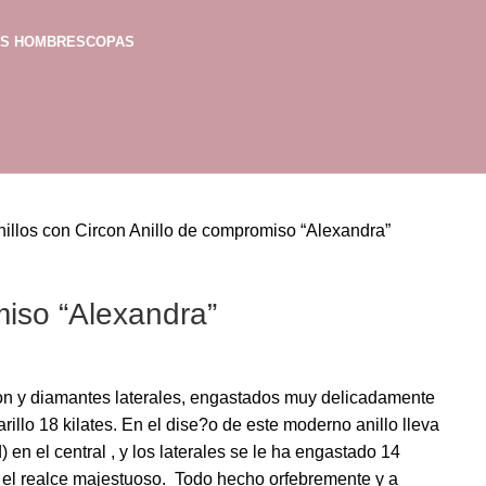
AS HOMBRES
COPAS
nillos con Circon
Anillo de compromiso “Alexandra”
miso “Alexandra”
con y diamantes laterales, engastados muy delicadamente
illo 18 kilates. En el dise?o de este moderno anillo lleva
) en el central , y los laterales se le ha engastado 14
 el realce majestuoso. Todo hecho orfebremente y a