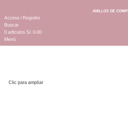
ANILLOS DE COM
Acceso / Registro
Buscar
0
artículos
S/.
0.00
Menú
0
artículos
S/.
0.00
Clic para ampliar