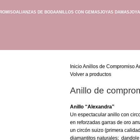
PROMISO
ALIANZAS DE BODA
ANILLOS CON GEMAS
JOYAS DAMAS
JOY
Inicio
Anillos de Compromiso
A
Volver a productos
Anillo de compro
Anillo “Alexandra”
Un espectacular anillo con cir
en reforzadas garras de oro amar
un circón suizo (primera calidad
diamantitos naturales; dandole