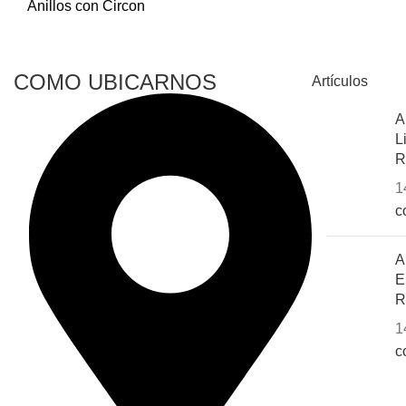
Anillos con Circon
COMO UBICARNOS
Artículos
A
L
R
1
c
A
E
R
1
c