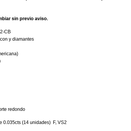
mbiar sin previo aviso.
22-CB
ircon y diamantes
mericana)
)
orte redondo
e 0.035cts (14 unidades) F, VS2