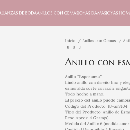
ALIANZAS DE BODA
ANILLOS CON GEMAS
JOYAS DAMAS
JOYAS HOM
Inicio
Anillos con Gemas
Ani
Anillo con es
Anillo “Esperanza”
Lindo anillo con diseño fino y el
esmeralda corte corazón, engasta
Todo hecho a mano.
El precio del anillo puede cambia
Código del Producto: RJ-an8104
Tipo del Producto: Anillo de Esm
Peso Aprox. 4 Gram(s)
Medida del Anillo: 6 (medida amer
Cantidad Disponible: 1 Pieza(s)