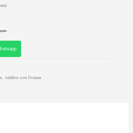
ium)
egalo.
Whatsapp
a
,
Anillos con Gemas