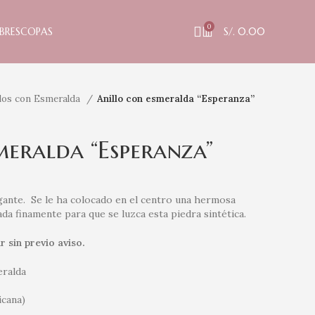
0
BRES
COPAS
S/.
0.00
llos con Esmeralda
Anillo con esmeralda “Esperanza”
meralda “Esperanza”
egante. Se le ha colocado en el centro una hermosa
da finamente para que se luzca esta piedra sintética.
r sin previo aviso.
eralda
icana)