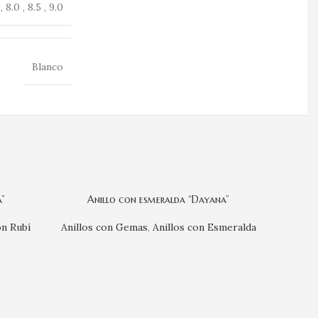
 , 8.0 , 8.5 , 9.0
Blanco
”
Anillo con esmeralda “Dayana”
An
on Rubí
Anillos con Gemas
,
Anillos con Esmeralda
Anillos 