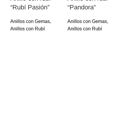
“Rubí Pasión”
“Pandora”
Anillos con Gemas
,
Anillos con Gemas
,
Anillos con Rubí
Anillos con Rubí
An
es
“B
Ani
Ani