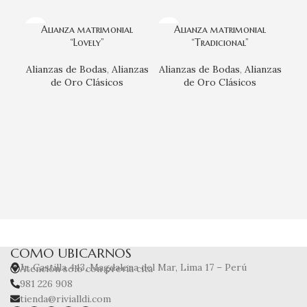
Alianza matrimonial
Alianza matrimonial
“Lovely”
“Tradicional”
Alianzas de Bodas
,
Alianzas
Alianzas de Bodas
,
Alianzas
de Oro Clásicos
de Oro Clásicos
Ali
Ali
COMO UBICARNOS
Jr. Castilla 443, Magdalena del Mar, Lima 17 – Perú
Atención solo con previa cita
981 226 908
tienda@rivialldi.com