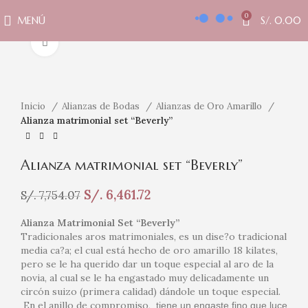
0
MENÚ
S/.
0.00
Clic para ampliar
Inicio
Alianzas de Bodas
Alianzas de Oro Amarillo
Alianza matrimonial set “Beverly”
Alianza matrimonial set “Beverly”
S/.
6,461.72
S/.
7,754.07
Alianza Matrimonial Set “Beverly”
Tradicionales aros matrimoniales,
es un dise?o tradicional
media ca?a; el cual está hecho de oro amarillo 18 kilates,
pero se le ha querido dar un toque especial al aro de la
novia, al cual se le ha engastado muy delicadamente un
circón suizo (primera calidad) dándole un toque especial.
En el anillo de compromiso,
tiene un engaste fino que luce