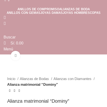
0
0
0
ANILLOS DE COMPROMISO
ALIANZAS DE BODA
ANILLOS CON GEMAS
JOYAS DAMAS
JOYAS HOMBRES
COPAS
Buscar
S/.
0.00
Menú
Clic para ampliar
S/.
0.00
Inicio
Alianzas de Bodas
Alianzas con Diamantes
Alianza matrimonial “Dominy”
Alianza matrimonial “Dominy”