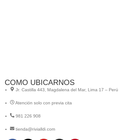
Ali
COMO UBICARNOS
Jr. Castilla 443, Magdalena del Mar, Lima 17 – Perú
Atención solo con previa cita
981 226 908
tienda@rivialldi.com