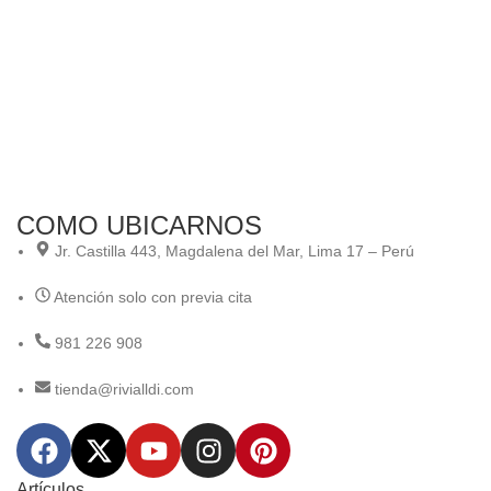
“C
Ali
Ali
COMO UBICARNOS
Jr. Castilla 443, Magdalena del Mar, Lima 17 – Perú
Atención solo con previa cita
981 226 908
tienda@rivialldi.com
Artículos