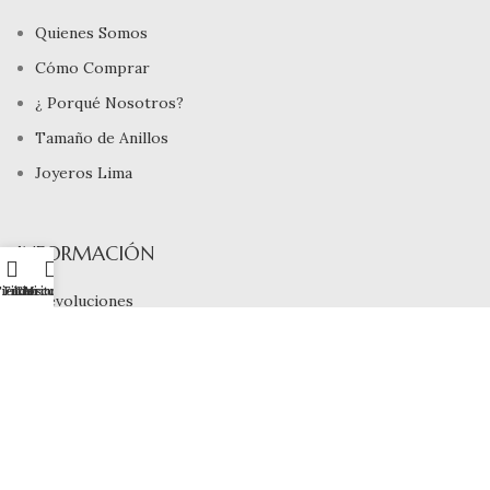
Quienes Somos
Cómo Comprar
¿ Porqué Nosotros?
Tamaño de Anillos
Joyeros Lima
INFORMACIÓN
ienda
Filtros
Carrito
Mi cuenta
Devoluciones
Site Map
Rivialldi Joyas EIRL
RUC: 20600746813
Libro de Reclamaciones