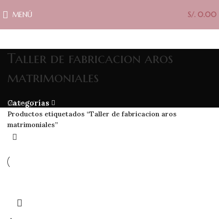
MENÚ
S/.
0.00
Taller de fabricacion aros
matrimoniales
Categorías
Inicio
Productos etiquetados “Taller de fabricacion aros
matrimoniales”