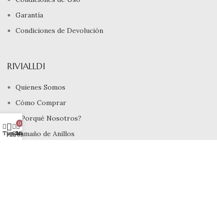
Garantía
Condiciones de Devolución
RIVIALLDI
Quienes Somos
Cómo Comprar
¿ Porqué Nosotros?
0
Tamaño de Anillos
Tienda
Carrito
Mi cuenta
Filtros
Joyeros Lima
INFORMACIÓN
Devoluciones