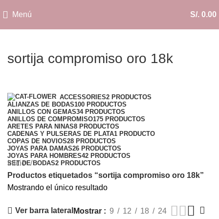
Menú
S/.
0.00
sortija compromiso oro 18k
Categorías
ACCESSORIES
2 PRODUCTOS
ALIANZAS DE BODAS
100 PRODUCTOS
ANILLOS CON GEMAS
34 PRODUCTOS
ANILLOS DE COMPROMISO
175 PRODUCTOS
ARETES PARA NINAS
8 PRODUCTOS
CADENAS Y PULSERAS DE PLATA
1 PRODUCTO
COPAS DE NOVIOS
28 PRODUCTOS
JOYAS PARA DAMAS
26 PRODUCTOS
JOYAS PARA HOMBRES
42 PRODUCTOS
Inicio
SET DE BODAS
2 PRODUCTOS
Productos etiquetados “sortija compromiso oro 18k”
Mostrando el único resultado
Ver barra lateral
Mostrar
9
12
18
24