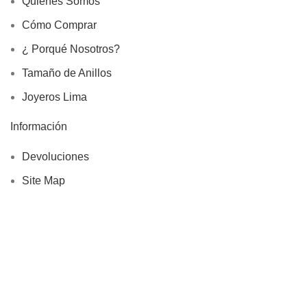
Quienes Somos
Cómo Comprar
¿ Porqué Nosotros?
Tamaño de Anillos
Joyeros Lima
Información
Devoluciones
Site Map
Rivialldi Joyas EIRL
RUC: 20600746813
Libro de Reclamaciones
Copyright © 2025, Rivialldi Joyas E.I.R.L., Todos los
Derechos Reservados