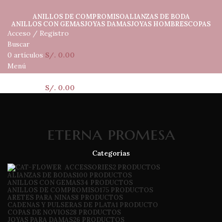
ANILLOS DE COMPROMISO
ALIANZAS DE BODA
ANILLOS CON GEMAS
JOYAS DAMAS
JOYAS HOMBRES
COPAS
Acceso / Registro
Buscar
0
artículos
S/.
0.00
Menú
0
artículos
S/.
0.00
eterna promesa
Categorías
ACCESSORIES
2 PRODUCTOS
ALIANZAS DE BODAS
100 PRODUCTOS
ANILLOS CON GEMAS
34 PRODUCTOS
ANILLOS DE COMPROMISO
175 PRODUCTOS
ARETES PARA NINAS
8 PRODUCTOS
CADENAS Y PULSERAS DE PLATA
1 PRODUCTO
COPAS DE NOVIOS
28 PRODUCTOS
JOYAS PARA DAMAS
26 PRODUCTOS