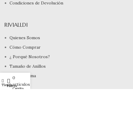
Condiciones de Devolución
RIVIALLDI
Quienes Somos
Cómo Comprar
¿ Porqué Nosotros?
Tamaño de Anillos
Joyeros Lima
0
Mi cuenta
artículos
Tienda
Filtros
Carrito
INFORMACIÓN
Devoluciones
Site Map
Rivialldi Joyas EIRL