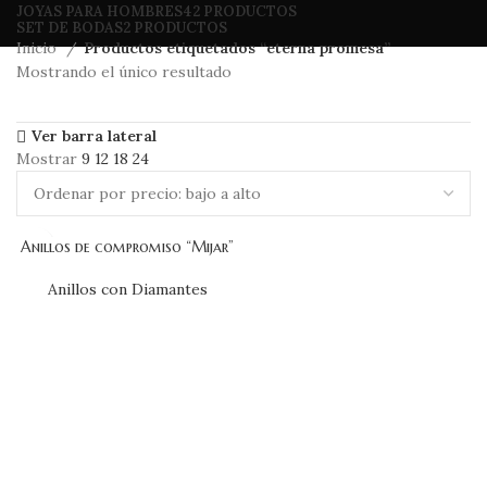
JOYAS PARA HOMBRES
42 PRODUCTOS
SET DE BODAS
2 PRODUCTOS
Inicio
Productos etiquetados “eterna promesa”
Mostrando el único resultado
Ver barra lateral
Mostrar
9
12
18
24
Anillos de compromiso “Mijar”
Anillos con Diamantes