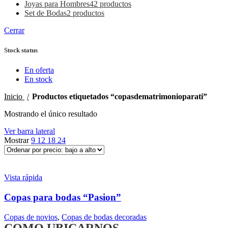
Joyas para Hombres
42 productos
Set de Bodas
2 productos
Cerrar
Stock status
En oferta
En stock
Inicio
Productos etiquetados “copasdematrimonioparati”
Mostrando el único resultado
Ver barra lateral
Mostrar
9
12
18
24
Vista rápida
Copas para bodas “Pasion”
Copas de novios
,
Copas de bodas decoradas
COMO UBICARNOS