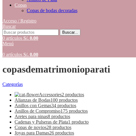
Copas
Copas de bodas decoradas
Acceso / Registro
Buscar
Buscar...
0
artículos
S/.
0.00
Menú
0
artículos
S/.
0.00
copasdematrimonioparati
Categorías
Accessories
2 productos
Alianzas de Bodas
100 productos
Anillos con Gemas
34 productos
Anillos de Compromiso
175 productos
Aretes para ninas
8 productos
Cadenas y Pulseras de Plata
1 producto
Copas de novios
28 productos
Joyas para Damas
26 productos