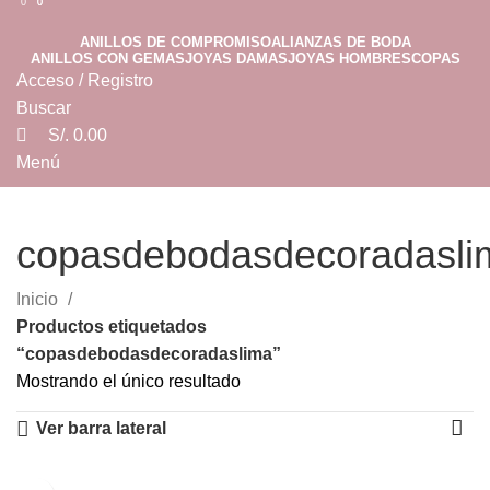
0
0
0
ANILLOS DE COMPROMISO
ALIANZAS DE BODA
ANILLOS CON GEMAS
JOYAS DAMAS
JOYAS HOMBRES
COPAS
Acceso / Registro
Buscar
S/.
0.00
Menú
S/.
0.00
copasdebodasdecoradasli
Categorías
Inicio
Productos etiquetados
“copasdebodasdecoradaslima”
Mostrando el único resultado
Ver barra lateral