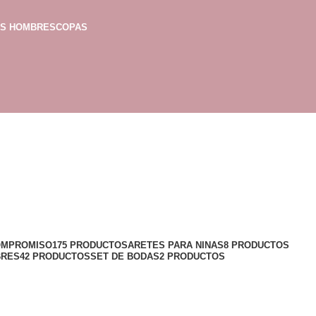
AS HOMBRES
COPAS
OMPROMISO
175 PRODUCTOS
ARETES PARA NINAS
8 PRODUCTOS
BRES
42 PRODUCTOS
SET DE BODAS
2 PRODUCTOS