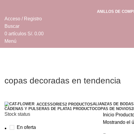
ANILLOS DE COM
Acceso / Registro
Buscar
0
artículos
S/.
0.00
Menú
0
artículos
S/.
0.00
copas decoradas en tendencia
Categorías
ALIANZAS DE BODAS
ACCESSORIES
2 PRODUCTOS
CADENAS Y PULSERAS DE PLATA
1 PRODUCTO
COPAS DE NOVIOS
2
Stock status
Inicio
Producto
Mostrando el ú
En oferta