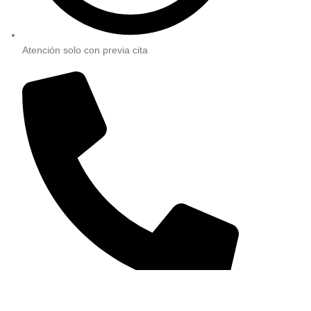
Atención solo con previa cita
981 226 908