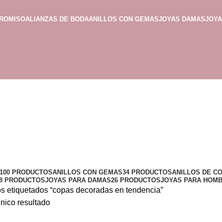
PROMISO
ALIANZAS DE BODA
ANILLOS CON GEMAS
JOYAS DAMAS
JOY
100 PRODUCTOS
ANILLOS CON GEMAS
34 PRODUCTOS
ANILLOS DE C
8 PRODUCTOS
JOYAS PARA DAMAS
26 PRODUCTOS
JOYAS PARA HOM
s etiquetados “copas decoradas en tendencia”
nico resultado