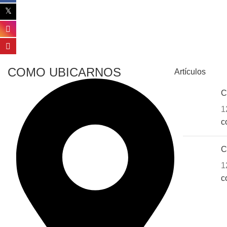
COMO UBICARNOS
Artículos
C
1
c
C
1
c