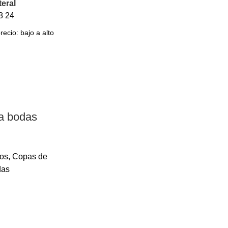
teral
8
24
a bodas
os
,
Copas de
das