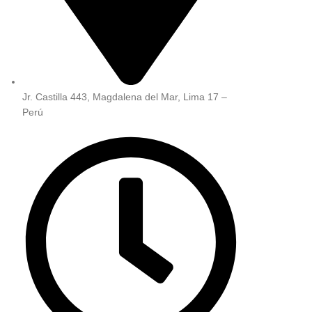
Jr. Castilla 443, Magdalena del Mar, Lima 17 –
Perú