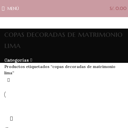
MENÚ
S/.
0.00
copas decoradas de matrimonio
lima
Categorías
Inicio
Productos etiquetados “copas decoradas de matrimonio
lima”