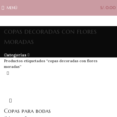
MENÚ
S/.
0.00
copas decoradas con flores
moradas
Categorías
Inicio
Productos etiquetados “copas decoradas con flores
moradas”
Copas para bodas