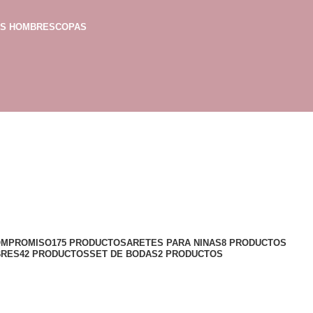
AS HOMBRES
COPAS
OMPROMISO
175 PRODUCTOS
ARETES PARA NINAS
8 PRODUCTOS
BRES
42 PRODUCTOS
SET DE BODAS
2 PRODUCTOS