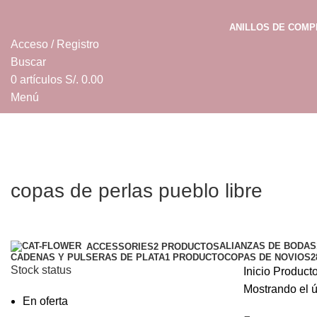
ANILLOS DE COM
Acceso / Registro
Buscar
0
artículos
S/.
0.00
Menú
0
artículos
S/.
0.00
copas de perlas pueblo libre
Categorías
ALIANZAS DE BODAS
ACCESSORIES
2 PRODUCTOS
CADENAS Y PULSERAS DE PLATA
1 PRODUCTO
COPAS DE NOVIOS
2
Stock status
Inicio
Producto
Mostrando el ú
En oferta