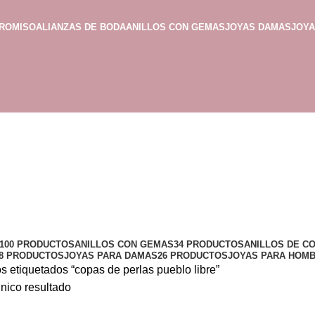
PROMISO
ALIANZAS DE BODA
ANILLOS CON GEMAS
JOYAS DAMAS
JOY
100 PRODUCTOS
ANILLOS CON GEMAS
34 PRODUCTOS
ANILLOS DE C
8 PRODUCTOS
JOYAS PARA DAMAS
26 PRODUCTOS
JOYAS PARA HOM
s etiquetados “copas de perlas pueblo libre”
nico resultado