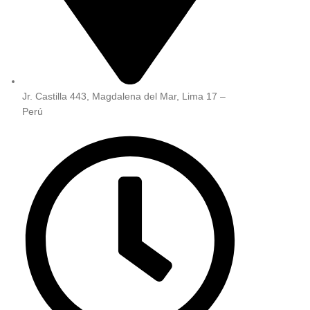
Jr. Castilla 443, Magdalena del Mar, Lima 17 –
Perú