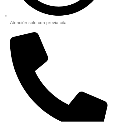
Atención solo con previa cita
981 226 908