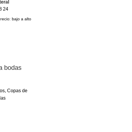
teral
8
24
a bodas
os
,
Copas de
das