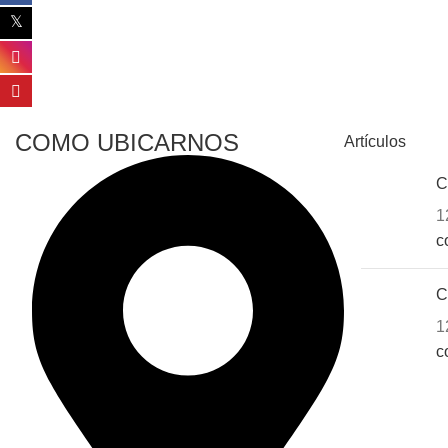
COMO UBICARNOS
Artículos
C
1
c
C
1
c