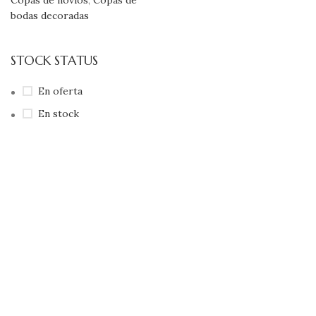
Copas de novios
,
Copas de
bodas decoradas
STOCK STATUS
En oferta
En stock