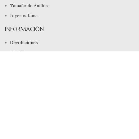
Tamaño de Anillos
Joyeros Lima
INFORMACIÓN
Devoluciones
Site Map
Rivialldi Joyas EIRL
RUC: 20600746813
Libro de Reclamaciones
Copyright © 2025, Rivialldi Joyas E.I.R.L., Todos los Derechos
Reservados
Tienda
Filtros