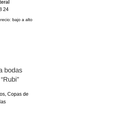
teral
8
24
a bodas
“Rubi”
os
,
Copas de
das