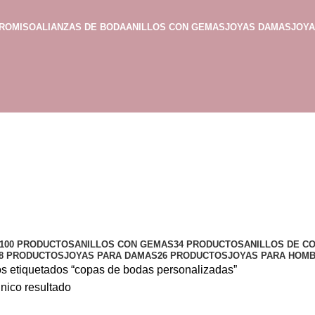
PROMISO
ALIANZAS DE BODA
ANILLOS CON GEMAS
JOYAS DAMAS
JOY
100 PRODUCTOS
ANILLOS CON GEMAS
34 PRODUCTOS
ANILLOS DE C
8 PRODUCTOS
JOYAS PARA DAMAS
26 PRODUCTOS
JOYAS PARA HOM
s etiquetados “copas de bodas personalizadas”
nico resultado