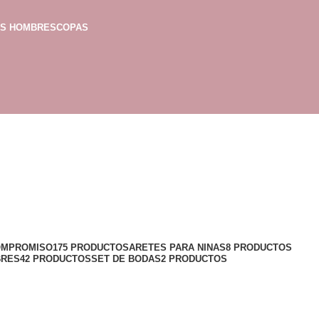
AS HOMBRES
COPAS
OMPROMISO
175 PRODUCTOS
ARETES PARA NINAS
8 PRODUCTOS
BRES
42 PRODUCTOS
SET DE BODAS
2 PRODUCTOS