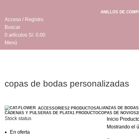
ANILLOS DE COM
Acceso / Registro
Buscar
0
artículos
S/.
0.00
Menú
0
artículos
S/.
0.00
copas de bodas personalizadas
Categorías
ALIANZAS DE BODAS
ACCESSORIES
2 PRODUCTOS
CADENAS Y PULSERAS DE PLATA
1 PRODUCTO
COPAS DE NOVIOS
2
Stock status
Inicio
Producto
Mostrando el ú
En oferta