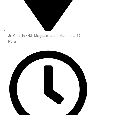
Jr. Castilla 443, Magdalena del Mar, Lima 17 –
Perú