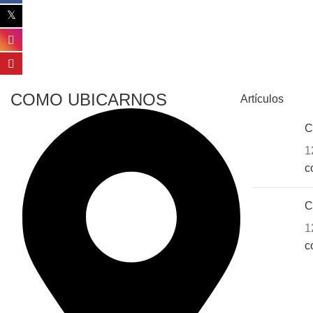
COMO UBICARNOS
Artículos
C
1
c
C
1
c