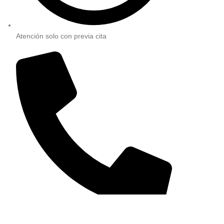
Atención solo con previa cita
981 226 908