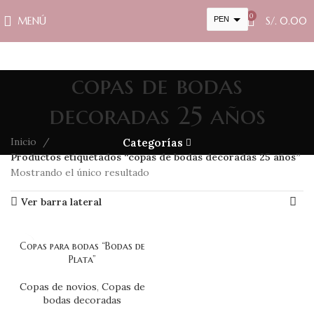
0
MENÚ
PEN
S/.
0.00
USD
cambiar la tasa y esta descripción a los valores correctos
copas de bodas
decoradas 25 años
Inicio
Categorías
Productos etiquetados “copas de bodas decoradas 25 años”
Mostrando el único resultado
Ver barra lateral
Copas para bodas “Bodas de
Plata”
Copas de novios
,
Copas de
bodas decoradas