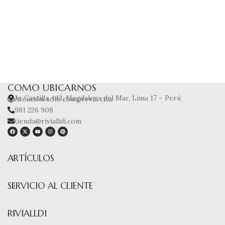
COMO UBICARNOS
Jr. Castilla 443, Magdalena del Mar, Lima 17 – Perú
Atención solo con previa cita
981 226 908
tienda@rivialldi.com
ARTÍCULOS
SERVICIO AL CLIENTE
RIVIALLDI