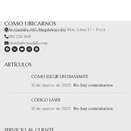
COMO UBICARNOS
Jr. Castilla 443, Magdalena del Mar, Lima 17 – Perú
Atención solo con previa cita
981 226 908
tienda@rivialldi.com
ARTÍCULOS
COMO ELEGIR UN DIAMANTE
12 de marzo de 2025
No hay comentarios
CÓDIGO LÁSER
12 de marzo de 2025
No hay comentarios
SERVICIO AL CLIENTE