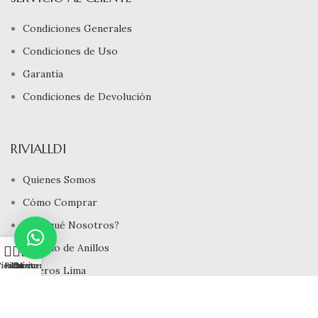
Condiciones Generales
Condiciones de Uso
Garantía
Condiciones de Devolución
RIVIALLDI
Quienes Somos
Cómo Comprar
¿ Porqué Nosotros?
Tamaño de Anillos
0
ienda
Filtros
Carrito
Mi cuenta
Joyeros Lima