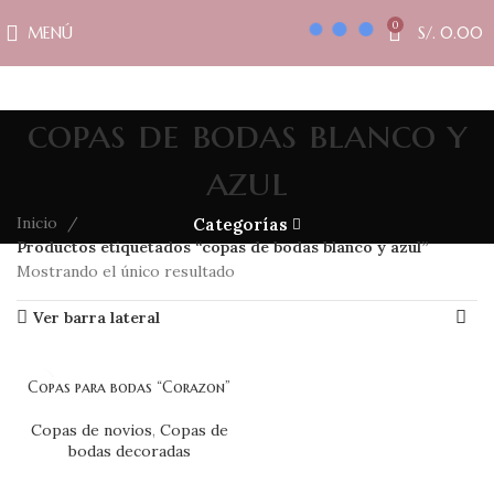
0
MENÚ
S/.
0.00
copas de bodas blanco y
azul
Inicio
Categorías
Productos etiquetados “copas de bodas blanco y azul”
Mostrando el único resultado
Ver barra lateral
Copas para bodas “Corazon”
Copas de novios
,
Copas de
bodas decoradas