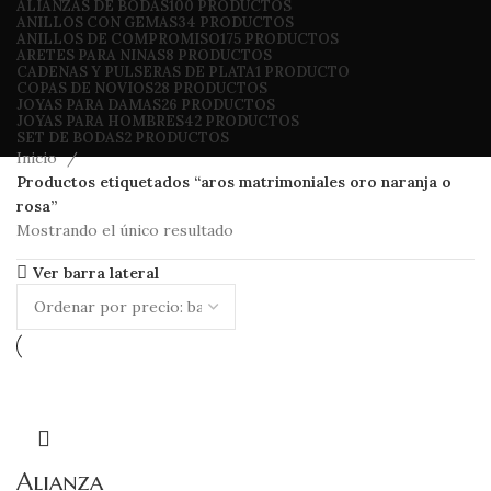
ALIANZAS DE BODAS
100 PRODUCTOS
ANILLOS CON GEMAS
34 PRODUCTOS
ANILLOS DE COMPROMISO
175 PRODUCTOS
ARETES PARA NINAS
8 PRODUCTOS
CADENAS Y PULSERAS DE PLATA
1 PRODUCTO
COPAS DE NOVIOS
28 PRODUCTOS
JOYAS PARA DAMAS
26 PRODUCTOS
JOYAS PARA HOMBRES
42 PRODUCTOS
SET DE BODAS
2 PRODUCTOS
Inicio
Productos etiquetados “aros matrimoniales oro naranja o
rosa”
Mostrando el único resultado
Ver barra lateral
Alianza