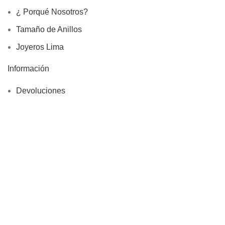
¿ Porqué Nosotros?
Tamaño de Anillos
Joyeros Lima
Información
Devoluciones
Site Map
Rivialldi Joyas EIRL
RUC: 20600746813
Libro de Reclamaciones
Copyright © 2025, Rivialldi Joyas E.I.R.L., Todos los
Derechos Reservados