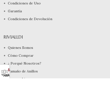
Condiciones de Uso
Garantía
Condiciones de Devolución
RIVIALLDI
Quienes Somos
Cómo Comprar
¿ Porqué Nosotros?
Mi cuenta
0
Tamaño de Anillos
Tienda
Carrito
Filtros
Joyeros Lima
INFORMACIÓN
Devoluciones