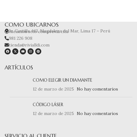
COMO UBICARNOS
Jr. Castilla 443, Magdalena del Mar, Lima 17 – Perú
Atención solo con previa cita
981 226 908
tienda@rivialldi.com
ARTÍCULOS
COMO ELEGIR UN DIAMANTE
12 de marzo de 2025
No hay comentarios
CÓDIGO LÁSER
12 de marzo de 2025
No hay comentarios
SERVICIO AL CLIENTE