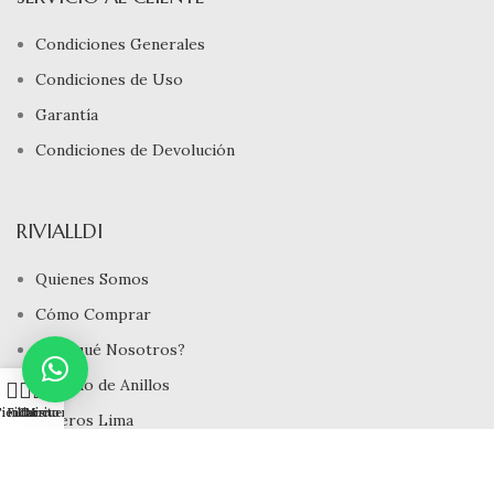
Condiciones Generales
Condiciones de Uso
Garantía
Condiciones de Devolución
RIVIALLDI
Quienes Somos
Cómo Comprar
¿ Porqué Nosotros?
Tamaño de Anillos
0
ienda
Filtros
Carrito
Mi cuenta
Joyeros Lima