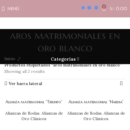
0
MENÚ
S/.
0.00
aros matrimoniales en
oro blanco
Inicio
Categorías
Productos etiquetados “aros matrimoniales en oro blanco”
Showing all 2 results
Ver barra lateral
Alianza matrimonial “Triunfo”
Alianza matrimonial “Nardia”
Alianzas de Bodas
,
Alianzas de
Alianzas de Bodas
,
Alianzas de
Oro Clásicos
Oro Clásicos