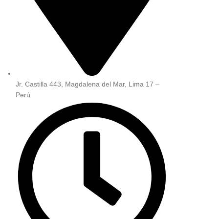
Jr. Castilla 443, Magdalena del Mar, Lima 17 –
Perú