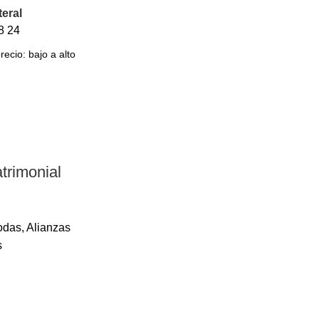
teral
8
24
trimonial
odas
,
Alianzas
s