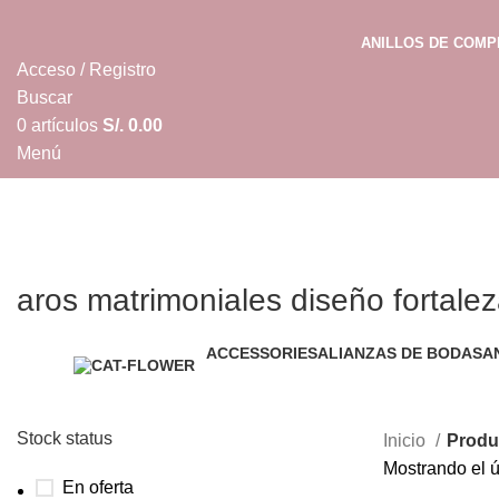
ANILLOS DE COM
Acceso / Registro
Buscar
0
artículos
S/.
0.00
Menú
0
artículos
S/.
0.00
aros matrimoniales diseño fortale
ACCESSORIES
ALIANZAS DE BODAS
A
2 Productos
100 Productos
34
Stock status
Inicio
Produc
Mostrando el ú
En oferta