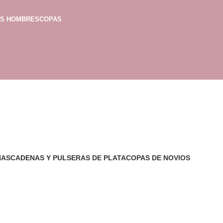
AS HOMBRES
COPAS
NAS
CADENAS Y PULSERAS DE PLATA
COPAS DE NOVIOS
1 Producto
28 Productos