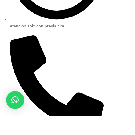
Atención solo con previa cita
981 226 908