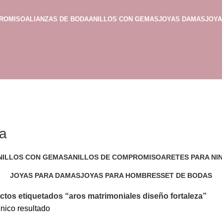
PROMISO
ALIANZAS DE BODA
ANILLOS CON GEMAS
JOYAS DAMAS
JOY
za
NILLOS CON GEMAS
ANILLOS DE COMPROMISO
ARETES PARA NI
 Productos
175 Productos
8 Productos
JOYAS PARA DAMAS
JOYAS PARA HOMBRES
SET DE BODAS
26 Productos
42 Productos
2 Productos
tos etiquetados “aros matrimoniales diseño fortaleza”
nico resultado