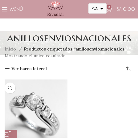
0
MENÚ
PEN
S/.
0.00
USD
cambiar la tasa y esta descripción a los valores correctos
anillosenviosnacionales
Inicio
Productos etiquetados “anillosenviosnacionales”
Categorías
Mostrando el único resultado
Ver barra lateral