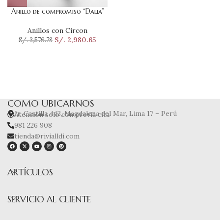
Anillo de compromiso “Dalia”
Anillos con Circon
S/.
2,980.65
S/.
3,576.78
COMO UBICARNOS
Jr. Castilla 443, Magdalena del Mar, Lima 17 – Perú
Atención solo con previa cita
981 226 908
tienda@rivialldi.com
ARTÍCULOS
SERVICIO AL CLIENTE