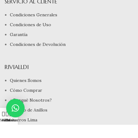
SERVICIO AL CLIENTE
Condiciones Generales
Condiciones de Uso
Garantía
Condiciones de Devolución
RIVIALLDI
Quienes Somos
Cómo Comprar
¿ Porqué Nosotros?
Tamaño de Anillos
0
Joyeros Lima
ienda
Filtros
Carrito
Mi cuenta