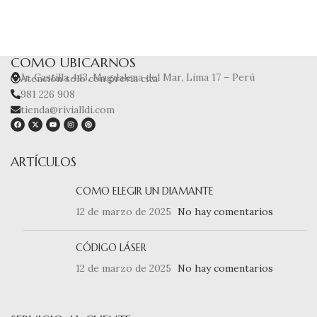
COMO UBICARNOS
Jr. Castilla 443, Magdalena del Mar, Lima 17 – Perú
Atención solo con previa cita
981 226 908
tienda@rivialldi.com
ARTÍCULOS
COMO ELEGIR UN DIAMANTE
12 de marzo de 2025
No hay comentarios
CÓDIGO LÁSER
12 de marzo de 2025
No hay comentarios