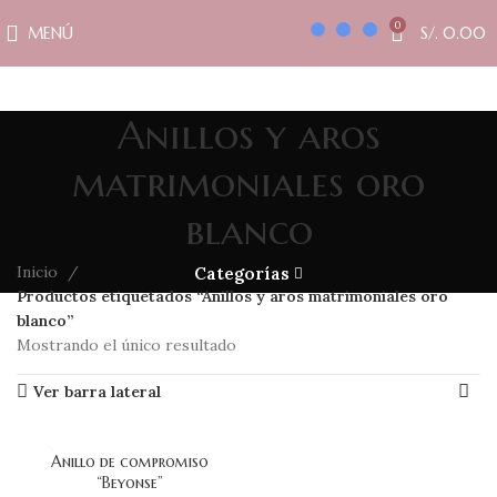
0
MENÚ
S/.
0.00
Anillos y aros
matrimoniales oro
blanco
Inicio
Categorías
Productos etiquetados “Anillos y aros matrimoniales oro
blanco”
Mostrando el único resultado
Ver barra lateral
Anillo de compromiso
“Beyonse”