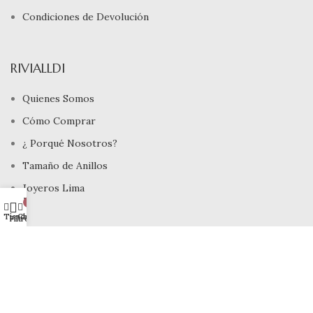
Condiciones de Devolución
RIVIALLDI
Quienes Somos
Cómo Comprar
¿ Porqué Nosotros?
Tamaño de Anillos
Joyeros Lima
Mi cuenta
0
Tienda
Carrito
Filtros
INFORMACIÓN
Devoluciones
Site Map