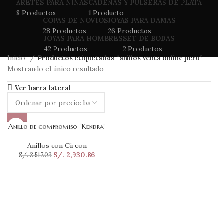
ARETES PARA NINAS
CADENAS Y PULSERAS DE PLATA
8 Productos
1 Producto
COPAS DE NOVIOS
JOYAS PARA DAMAS
28 Productos
26 Productos
JOYAS PARA HOMBRES
SET DE BODAS
42 Productos
2 Productos
Inicio
Productos etiquetados “anillos venta online peru”
Mostrando el único resultado
Ver barra lateral
Anillo de compromiso “Kendra”
Anillos con Circon
S/.
2,930.86
S/.
3,517.03