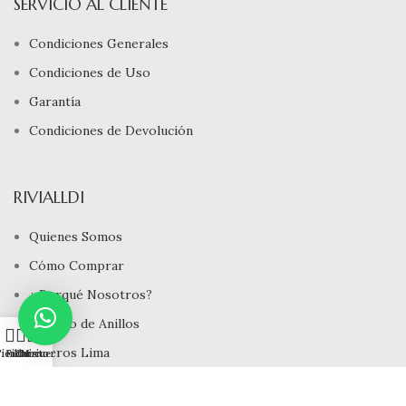
SERVICIO AL CLIENTE
Condiciones Generales
Condiciones de Uso
Garantía
Condiciones de Devolución
RIVIALLDI
Quienes Somos
Cómo Comprar
¿ Porqué Nosotros?
Tamaño de Anillos
0
Joyeros Lima
ienda
Filtros
Carrito
Mi cuenta