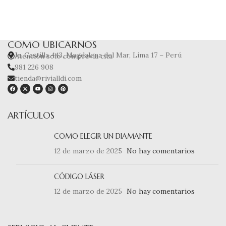
COMO UBICARNOS
Jr. Castilla 443, Magdalena del Mar, Lima 17 – Perú
Atención solo con previa cita
981 226 908
tienda@rivialldi.com
ARTÍCULOS
COMO ELEGIR UN DIAMANTE
12 de marzo de 2025
No hay comentarios
CÓDIGO LÁSER
12 de marzo de 2025
No hay comentarios