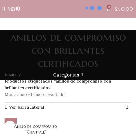
0
MENÚ
S/.
0.00
anillos de compromiso
con brillantes
certificados
Inicio
Categorías
Productos etiquetados “anillos de compromiso con
brillantes certificados”
Mostrando el único resultado
Ver barra lateral
Anillo de compromiso
“Chantall”