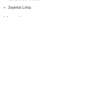
Joyeros Lima
Información
Devoluciones
Site Map
Rivialldi Joyas EIRL
RUC: 20600746813
Libro de Reclamaciones
Copyright © 2025, Rivialldi Joyas E.I.R.L., Todos los
Derechos Reservados
Tienda
Filtros