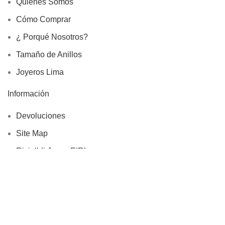
Quienes Somos
Cómo Comprar
¿ Porqué Nosotros?
Tamaño de Anillos
Joyeros Lima
Información
Devoluciones
Site Map
Rivialldi Joyas EIRL
RUC: 20600746813
Libro de Reclamaciones
Copyright © 2025, Rivialldi Joyas E.I.R.L., Todos los
Derechos Reservados