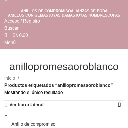
0
0
0
ANILLOS DE COMPROMISO
ALIANZAS DE BODA
ANILLOS CON GEMAS
JOYAS DAMAS
JOYAS HOMBRES
COPAS
Acceso / Registro
Buscar
S/.
0.00
Menú
S/.
0.00
anillopromesaoroblanco
Categorías
Inicio
Productos etiquetados “anillopromesaoroblanco”
Mostrando el único resultado
Ver barra lateral
Anillo de compromiso