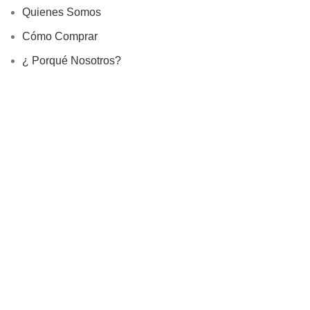
Quienes Somos
Cómo Comprar
¿ Porqué Nosotros?
Tamaño de Anillos
Joyeros Lima
Información
Devoluciones
Site Map
Rivialldi Joyas EIRL
RUC: 20600746813
Libro de Reclamaciones
Copyright © 2025, Rivialldi Joyas E.I.R.L., Todos los