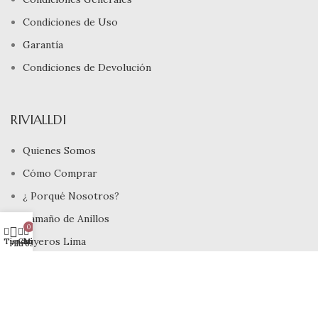
Condiciones de Uso
Garantía
Condiciones de Devolución
RIVIALLDI
Quienes Somos
Cómo Comprar
¿ Porqué Nosotros?
Tamaño de Anillos
0
Joyeros Lima
Tienda
Carrito
Mi cuenta
Filtros
INFORMACIÓN