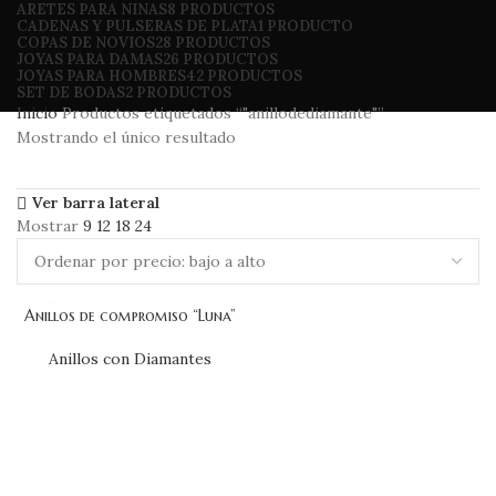
ARETES PARA NINAS
8 PRODUCTOS
CADENAS Y PULSERAS DE PLATA
1 PRODUCTO
COPAS DE NOVIOS
28 PRODUCTOS
JOYAS PARA DAMAS
26 PRODUCTOS
JOYAS PARA HOMBRES
42 PRODUCTOS
SET DE BODAS
2 PRODUCTOS
Inicio
Productos etiquetados “"anillodediamante"”
Mostrando el único resultado
Ver barra lateral
Mostrar
9
12
18
24
Anillos de compromiso “Luna”
Anillos con Diamantes