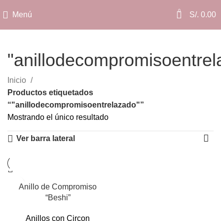
0
Menú
S/.
0.00
"anillodecompromisoentrel
Categorías
Inicio
Productos etiquetados
“"anillodecompromisoentrelazado"”
Mostrando el único resultado
Ver barra lateral
Anillo de Compromiso
“Beshi”
Anillos con Circon