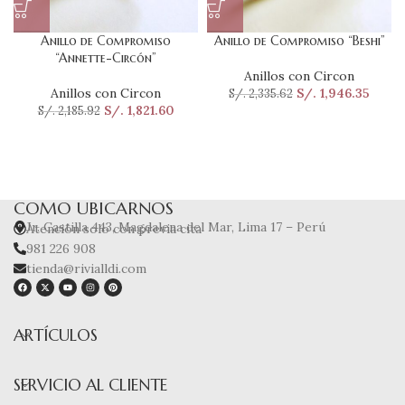
Anillo de Compromiso
Anillo de Compromiso “Beshi”
“Annette-Circón”
Anillos con Circon
Anillos con Circon
S/.
1,946.35
S/.
2,335.62
S/.
1,821.60
S/.
2,185.92
COMO UBICARNOS
Jr. Castilla 443, Magdalena del Mar, Lima 17 – Perú
Atención solo con previa cita
981 226 908
tienda@rivialldi.com
ARTÍCULOS
SERVICIO AL CLIENTE