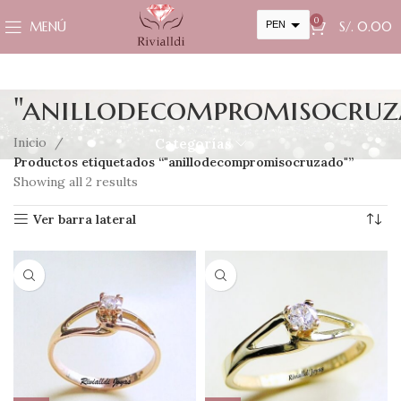
0
MENÚ
PEN
S/.
0.00
USD
cambiar la tasa y esta descripción a los valores correctos
"anillodecompromisocruz
Inicio
Categorías
Productos etiquetados “"anillodecompromisocruzado"”
Showing all 2 results
Ver barra lateral