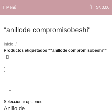
0
Menú
S/.
0.00
"anillode compromisobeshi"
Categorías
Inicio
Productos etiquetados “"anillode compromisobeshi"”
Seleccionar opciones
Anillo de