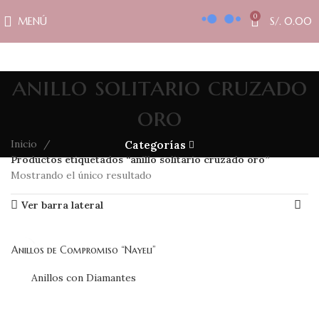
0
MENÚ
S/.
0.00
anillo solitario cruzado
oro
Inicio
Categorías
Productos etiquetados “anillo solitario cruzado oro”
Mostrando el único resultado
Ver barra lateral
Anillos de Compromiso “Nayeli”
Anillos con Diamantes