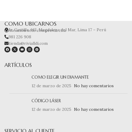
COMO UBICARNOS
Jr. Castilla 443, Magdalena del Mar, Lima 17 – Perú
Atención solo con previa cita
981 226 908
tienda@rivialldi.com
ARTÍCULOS
COMO ELEGIR UN DIAMANTE
12 de marzo de 2025
No hay comentarios
CÓDIGO LÁSER
12 de marzo de 2025
No hay comentarios
SERVICIO AL CLIENTE