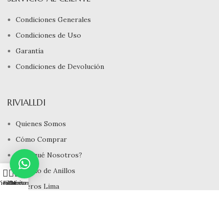
Condiciones Generales
Condiciones de Uso
Garantía
Condiciones de Devolución
RIVIALLDI
Quienes Somos
Cómo Comprar
¿ Porqué Nosotros?
Tamaño de Anillos
0
ienda
Filtros
Carrito
Mi cuenta
Joyeros Lima