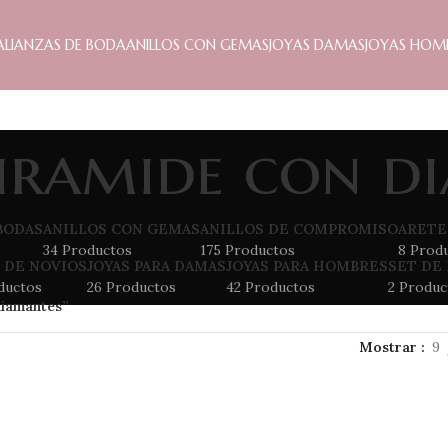
ALIANZAS DE BODA
ANILLOS CON GEMAS
JOYAS DAMAS
JOYAS HOM
piramide con d
BODAS
ANILLOS CON GEMAS
ANILLOS DE COMPROMISO
ARETE
34 Productos
175 Productos
8 Prod
 DE NOVIOS
JOYAS PARA DAMAS
JOYAS PARA HOMBRES
SET DE
ductos
26 Productos
42 Productos
2 Produc
diamantes”
Mostrar
9