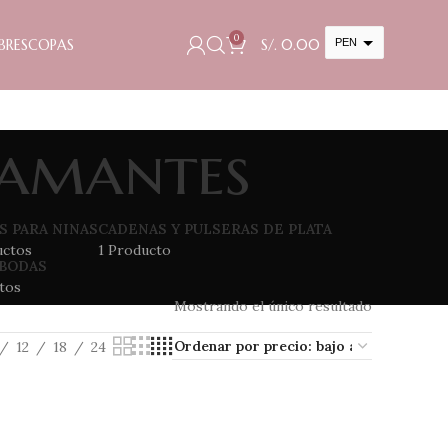
0
BRES
COPAS
S/.
0.00
PEN
USD
cambiar la tasa y esta descripción a los valores correctos
iamantes
S PARA NINAS
CADENAS Y PULSERAS DE PLATA
uctos
1 Producto
 BODAS
tos
Mostrando el único resultado
12
18
24