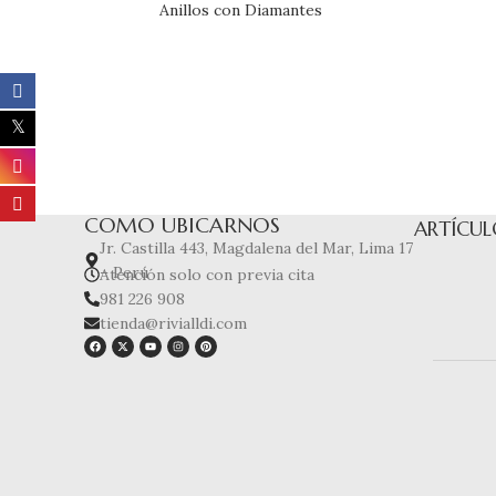
Anillos con Diamantes
COMO UBICARNOS
ARTÍCUL
Jr. Castilla 443, Magdalena del Mar, Lima 17
– Perú
Atención solo con previa cita
981 226 908
tienda@rivialldi.com