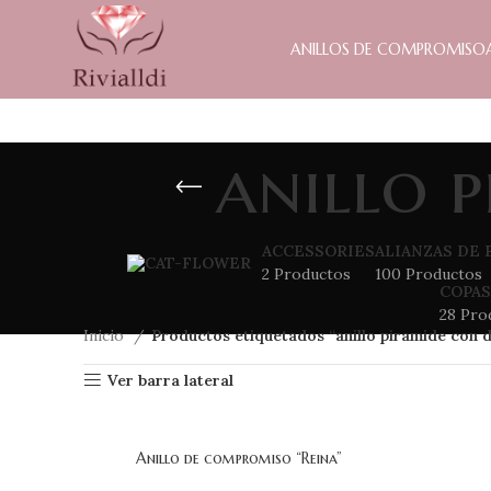
ANILLOS DE COMPROMISO
anillo 
ACCESSORIES
ALIANZAS DE 
2 Productos
100 Productos
COPAS
28 Pro
Inicio
Productos etiquetados “anillo piramide con 
Ver barra lateral
Anillo de compromiso “Reina”
SELECCIONAR OPCIONES