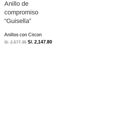
Anillo de
compromiso
“Guisella”
Anillos con Circon
S/.
2,147.80
S/.
2,577.35