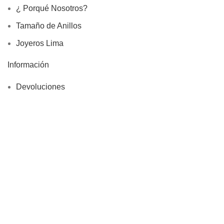
¿ Porqué Nosotros?
Tamaño de Anillos
Joyeros Lima
Información
Devoluciones
Site Map
Rivialldi Joyas EIRL
RUC: 20600746813
Libro de Reclamaciones
Copyright © 2025, Rivialldi Joyas E.I.R.L., Todos los
Derechos Reservados
Tienda