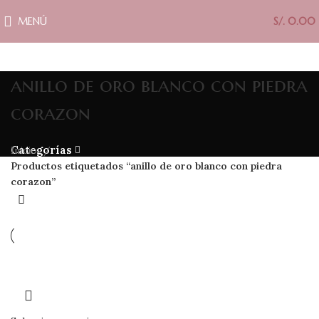
MENÚ
S/.
0.00
anillo de oro blanco con piedra
corazon
Categorías
Inicio
Productos etiquetados “anillo de oro blanco con piedra
corazon”