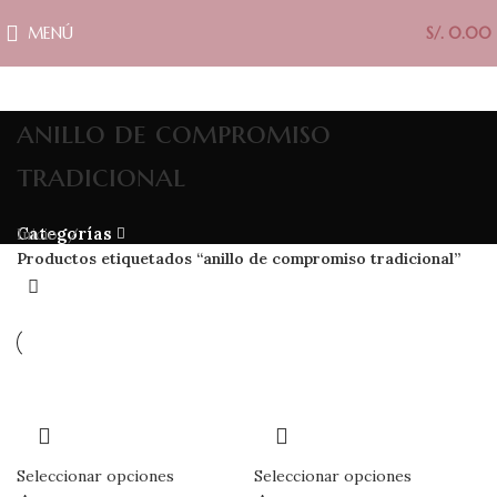
MENÚ
S/.
0.00
anillo de compromiso
tradicional
Categorías
Inicio
Productos etiquetados “anillo de compromiso tradicional”
Seleccionar opciones
Seleccionar opciones