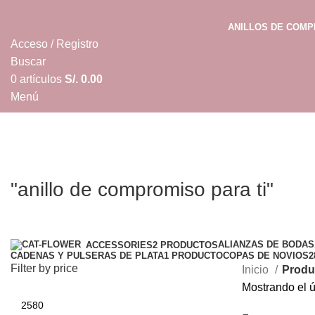
ANILLOS DE COM
Acceso / Registro
Buscar
0
artículos
S/.
0.00
Menú
0
artículos
S/.
0.00
"anillo de compromiso para ti"
Categorías
ALIANZAS DE BODAS
ACCESSORIES
2 PRODUCTOS
CADENAS Y PULSERAS DE PLATA
1 PRODUCTO
COPAS DE NOVIOS
2
Filter by price
Inicio
Produc
Mostrando el ú