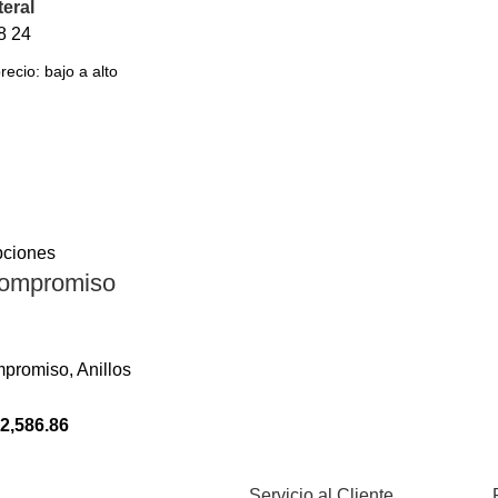
teral
8
24
pciones
compromiso
mpromiso
,
Anillos
2,586.86
Servicio al Cliente