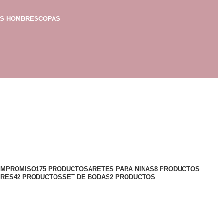
AS HOMBRES
COPAS
OMPROMISO
175 PRODUCTOS
ARETES PARA NINAS
8 PRODUCTOS
BRES
42 PRODUCTOS
SET DE BODAS
2 PRODUCTOS