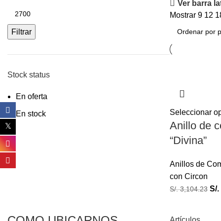
Ver barra la
Mostrar
9
12
1
Filtrar
Stock status
En oferta
Seleccionar o
En stock
Anillo de 
“Divina”
Anillos de Co
con Circon
S/.
S/.
3,104.23
COMO UBICARNOS
Artículos