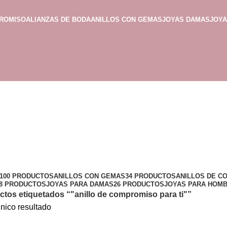
PROMISO
ALIANZAS DE BODA
ANILLOS CON GEMAS
JOYAS DAMAS
JOY
100 PRODUCTOS
ANILLOS CON GEMAS
34 PRODUCTOS
ANILLOS DE C
8 PRODUCTOS
JOYAS PARA DAMAS
26 PRODUCTOS
JOYAS PARA HOM
tos etiquetados “"anillo de compromiso para ti"”
nico resultado