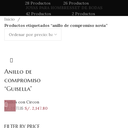
28 Productos
26 Productos
JOYAS PARA HOMBRES
SET DE BODAS
42 Productos
2 Productos
Inicio
Productos etiquetados “anillo de compromiso novia”
Anillo de
compromiso
“Guisella”
Anillos con Circon
S/.
2,147.80
S/.
2,577.35
FILTER BY PRICE