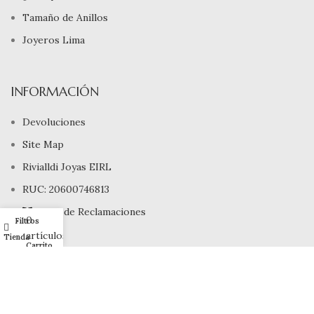
Tamaño de Anillos
Joyeros Lima
INFORMACIÓN
Devoluciones
Site Map
Rivialldi Joyas EIRL
RUC: 20600746813
Libro de Reclamaciones
0
Filtros
Mi cuenta
artículos
Tienda
Carrito
Copyright © 2025, Rivialldi Joyas E.I.R.L., Todos los Derechos
Reservados