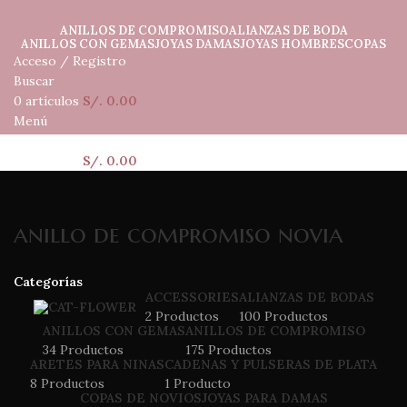
ANILLOS DE COMPROMISO
ALIANZAS DE BODA
ANILLOS CON GEMAS
JOYAS DAMAS
JOYAS HOMBRES
COPAS
Acceso / Registro
Buscar
0
artículos
S/.
0.00
Menú
0
artículos
S/.
0.00
anillo de compromiso novia
Categorías
ACCESSORIES
ALIANZAS DE BODAS
2 Productos
100 Productos
ANILLOS CON GEMAS
ANILLOS DE COMPROMISO
34 Productos
175 Productos
ARETES PARA NINAS
CADENAS Y PULSERAS DE PLATA
8 Productos
1 Producto
COPAS DE NOVIOS
JOYAS PARA DAMAS