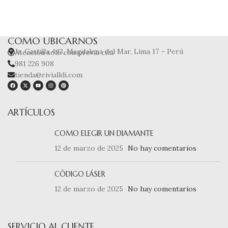
COMO UBICARNOS
Jr. Castilla 443, Magdalena del Mar, Lima 17 – Perú
Atención solo con previa cita
981 226 908
tienda@rivialldi.com
ARTÍCULOS
COMO ELEGIR UN DIAMANTE
12 de marzo de 2025
No hay comentarios
CÓDIGO LÁSER
12 de marzo de 2025
No hay comentarios
SERVICIO AL CLIENTE