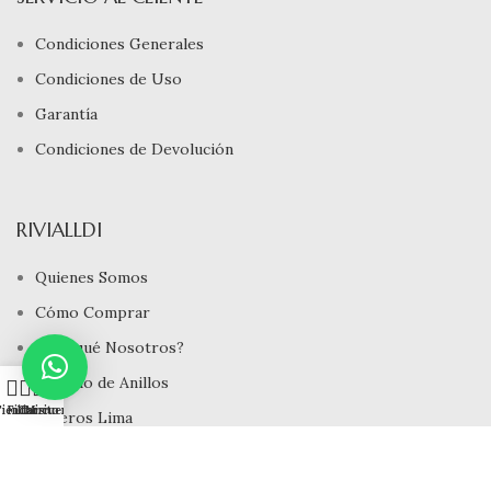
Condiciones Generales
Condiciones de Uso
Garantía
Condiciones de Devolución
RIVIALLDI
Quienes Somos
Cómo Comprar
¿ Porqué Nosotros?
Tamaño de Anillos
0
ienda
Filtros
Carrito
Mi cuenta
Joyeros Lima