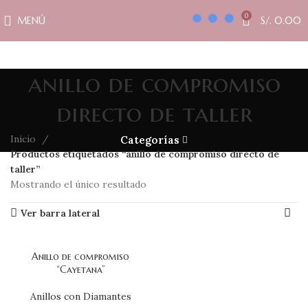
0
MENÚ
S/.
0.00
anillo de compromiso
directo de taller
Inicio
Categorías
Productos etiquetados “anillo de compromiso directo de
taller”
Mostrando el único resultado
Ver barra lateral
Anillo de compromiso
“Cayetana”
Anillos con Diamantes