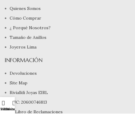
Quienes Somos
Cómo Comprar
¿ Porqué Nosotros?
Tamaño de Anillos
Joyeros Lima
INFORMACIÓN
Devoluciones
Site Map
Rivialldi Joyas EIRL
RUC: 20600746813
ienda
Filtros
Carrito
Mi cuenta
Libro de Reclamaciones
Copyright © 2025, Rivialldi Joyas E.I.R.L., Todos los Derechos
Reservados