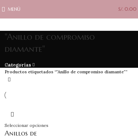
MENÚ
S/.
0.00
"Anillo de compromiso
diamante"
Categorías
Inicio
Productos etiquetados “"Anillo de compromiso diamante"”
Seleccionar opciones
Anillos de