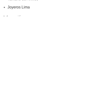
Joyeros Lima
Información
Devoluciones
Site Map
Rivialldi Joyas EIRL
RUC: 20600746813
Libro de Reclamaciones
Copyright © 2025, Rivialldi Joyas E.I.R.L., Todos los
Derechos Reservados
Tienda
Filtros